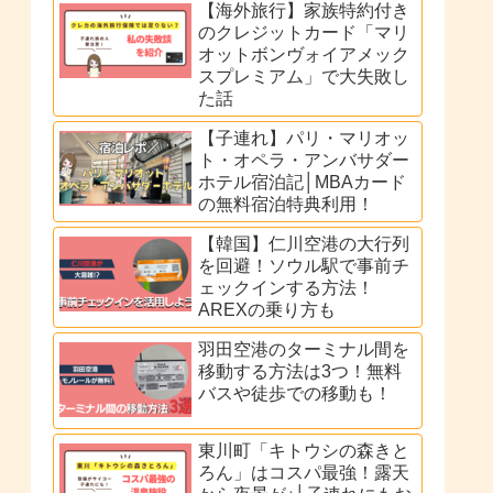
【海外旅行】家族特約付き
のクレジットカード「マリ
オットボンヴォイアメック
スプレミアム」で大失敗し
た話
【子連れ】パリ・マリオッ
ト・オペラ・アンバサダー
ホテル宿泊記│MBAカード
の無料宿泊特典利用！
【韓国】仁川空港の大行列
を回避！ソウル駅で事前チ
ェックインする方法！
AREXの乗り方も
羽田空港のターミナル間を
移動する方法は3つ！無料
バスや徒歩での移動も！
東川町「キトウシの森きと
ろん」はコスパ最強！露天