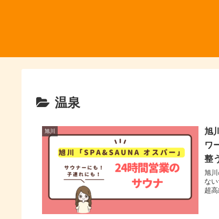
温泉
旭
旭川
ワ
整
旭川
ない
超高