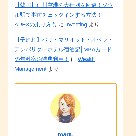
【韓国】仁川空港の大行列を回避！ソウ
ル駅で事前チェックインする方法！
AREXの乗り方も
に
Investing
より
【子連れ】パリ・マリオット・オペラ・
アンバサダーホテル宿泊記│MBAカード
の無料宿泊特典利用！
に
Wealth
Management
より
magu